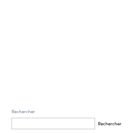
Enregistrer mon nom, mon e-mail et mon site dans le
navigateur pour mon prochain commentaire.
Rechercher
Post Comment
Rechercher