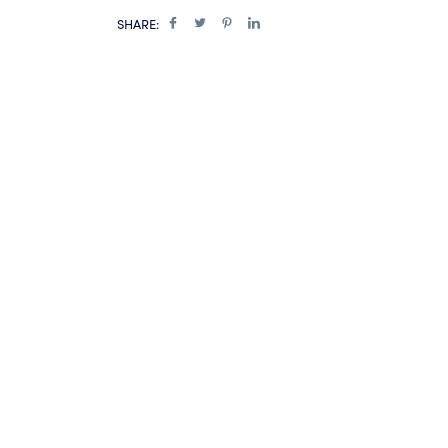
SHARE:
Enregistrer mon nom, mon e-mail et mon sit