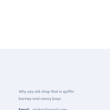
Why say old chap that is spiffin
barney and nancy boys.
Email:
makro@gmail.com